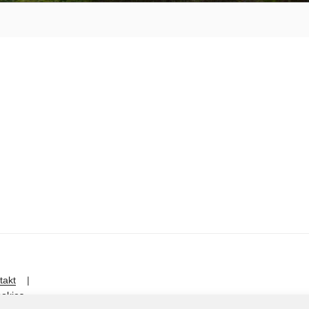
UMLAND
takt
|
okies